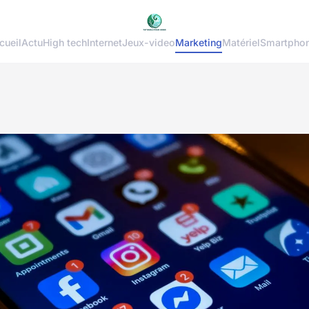
cueil
Actu
High tech
Internet
Jeux-video
Marketing
Matériel
Smartpho