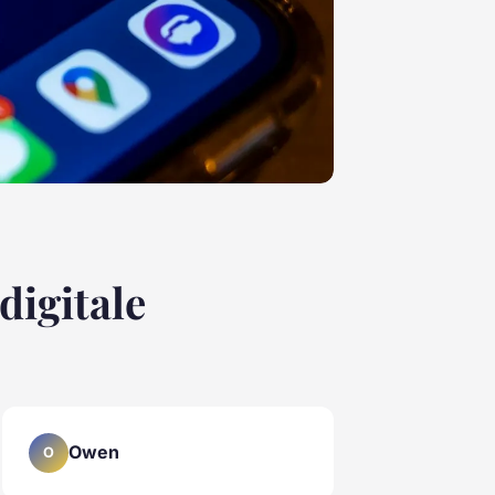
digitale
Owen
O