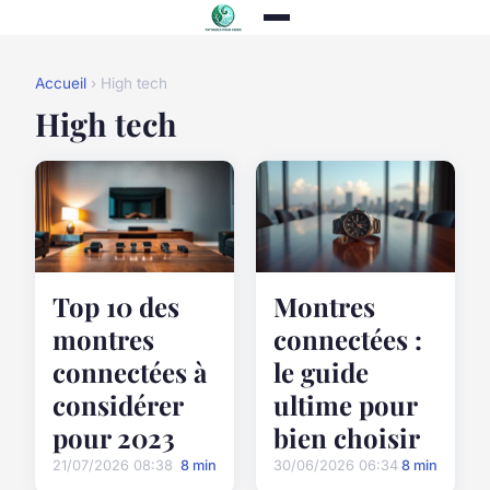
Accueil
› High tech
High tech
Top 10 des
Montres
montres
connectées :
connectées à
le guide
considérer
ultime pour
pour 2023
bien choisir
21/07/2026 08:38
8 min
30/06/2026 06:34
8 min