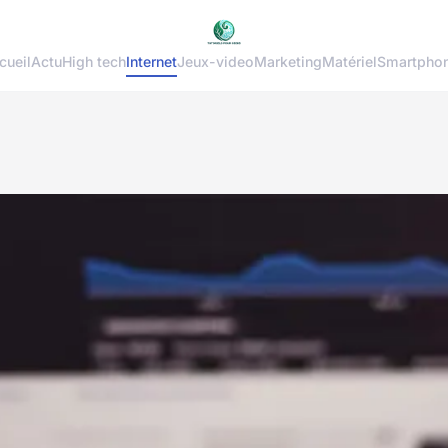
cueil
Actu
High tech
Internet
Jeux-video
Marketing
Matériel
Smartpho