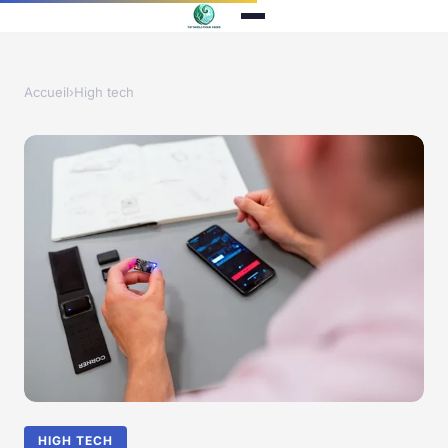
Accueil
›
High tech
HIGH TECH