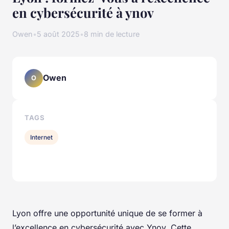
en cybersécurité à ynov
Owen
•
5 août 2025
•
8 min de lecture
Owen
O
TAGS
Internet
Lyon offre une opportunité unique de se former à
l’excellence en cybersécurité avec Ynov. Cette